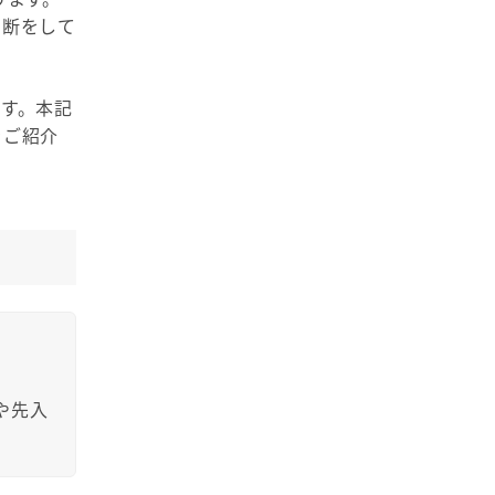
の認知バイアス対策
応：調査会社ができる配慮と実践ポイント
判断をして
医療機器FDA認証に不可欠なヒューマンファ
ハイデガーに学ぶUXデザイン：「消えるデ
クターズエンジニアリング（HFE）：Uism
直感で動く子どもに学ぶUXの本質
ユーザー行動背後のヒントを探索
ザイン」を実務に活かす3つの視点
のグローバルサポート
アクセシビリティとUXリサーチの交差点：
制度とリサーチで備えるグローバル対応
す。本記
日本の軽自動車とUX： 小さな車が支える、
RITE:アジャイルなユーザビリティテスト手
UXとは自由をどう設計するか：サルトルに
をご紹介
大きな生活価値
法
学ぶ「選択の設計」
障がい者の声と共につくるUX：海外の支援
アプリから学ぶCo-designの力
「40代女性」だけじゃ、ユーザーの本音は
コンセプト開発を支援：定性と定量による受
じゃんけんとUX：ウィトゲンシュタインに
見えない ― マーケットリサーチとUXリサー
容性検証
学ぶ意味と文脈のデザイン
アクセシビリティの基本: UXとUDを融合さ
チの違いをジョブ理論で紐解く ―
せたデザイン戦略
AI開発を成功に導くUX3原則とは？
「Big Brother」：日本であまり聞き慣れな
い監視社会の象徴
や先入
よく耳にする「インサイト」(洞察)とは？：
ファインディングとの違い