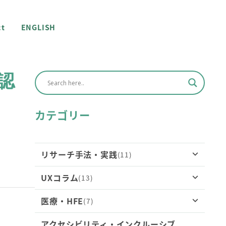
ct
ENGLISH
認
カテゴリー
リサーチ手法・実践
(11)
UXコラム
(13)
ユーザーの“日常”を理解する近道―ホーム
ビジットの実践ガイド
医療・HFE
(7)
なぜ企業は「改悪」をしてしまうのか：UX
リサーチが防げる３つの失敗
発言と行動のズレに迫るUXリサーチ ：コン
アクセシビリティ・インクルーシブ
PMDA申請におけるSaMDの扱いとユーザビ