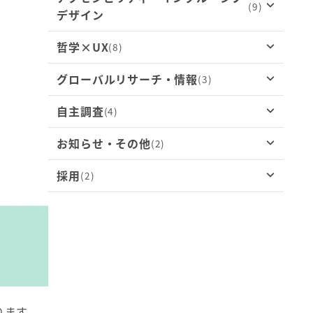
テクスチュアル・インクワイアリとは？
(9)
デザイン
リティ評価の実務ポイント
好意度は高いのに、なぜ動かないのか？ マ
ーケティング施策にUXリサーチが必要な理
日記調査：断片ではなく“時間の物語”を捉
哲学×UX
(8)
ろう・難聴の方が集うバーで学んだ、アクセ
由
【2026年版】各国における医療機器の認証
える
シビリティとUXデザイン
とユーザビリティテストについて
グローバルリサーチ・情報
(3)
データが答えを教えてくれない理由：UXリ
物理ボタンと電子ペーパーは、なぜ今UX設
ペルソナを”生きたツール”にする方法：実
サーチに「哲学」という解釈の軸を
くるるえびすでの一日から考える、インクル
計で再評価されるのか
HFES登壇レポート：アジアにおける医療機
践的ペルソナ作成ガイド
自主調査
(4)
インド市場でのUXリサーチ成功の秘訣
ーシブデザインとコミュニケーション
器HFE評価の実務上の違い
フッサール現象学で読み解くUXの構造：
なぜあの旅館での体験を忘れられないのか：
お知らせ・その他
(2)
ユーザーに愛される製品を作るためのユーザ
「シンセティックユーザー」は、UXリサー
「なんとなく良い」を言語化する
米国でのUXリサーチを実施するためのポイ
アクセシビリティ対応をチェックリストで終
九州の温泉宿で学んだ「最高のUX」の本質
行動科学で切り拓くデジタルヘルスケアの未
ビリティテスト
チの相棒になり得るのか？
ント：成功へのガイド
わらせないために
来
採用
(2)
【お知らせ】Uism、韓国・梁山釜山大学病
ユーザーを「超人」にせよ：ニーチェの哲学
MBTIでつながる時代: Z世代における関係構
院 （PNUYH）と業務提携を締結
カードソーティング：ユーザーの思考を理解
チャンスチャット エピソード1：HIV+患者
から問う、AI時代のUXデザイン
中国でのUXリサーチを実施する上でのヒン
高齢者の「できない」はなぜ？UXリサーチ
築の変化
医療AI/SaMDのためのUXデザイン：５つの
Uismで一緒に働く仲間を募集しています！
するためのリサーチ手法
ト＆アドバイス
から解く4つの心理
ヒント
女子ラグビーの未来を支える―ユーイズム株
日本発フードロス削減アプリ：TABETEの魅
UXは「箱」ではなく「メロディ」である：
生成AI時代のUXリサーチャー：ツールが賢
式会社が早稲田大学ラグビー蹴球部女子部と
燃える分析と人間の心理─ Uism創設メンバ
ラポール形成でインタビューを成功させるテ
力をUX視点で評価する
ベルクソンの「時間」から体験の連続性を再
「やさしさ」のその先へ：高齢者UXがデザ
くなる時代に、私たちは何を深めるべきか
協力
HFE（ヒューマンファクターズ・エンジニア
ー安藤裕が語る情熱と専門性
クニックとは？
考する
インすべきは“誇り”である
リング）の歴史：命を守る設計から、信頼さ
90分の現場調査で見えた日本の自販機のUX
れる体験へ
UX調査の視点から考える、iRobot（ルン
インタビューの質を向上させるモデレーター
課題
デカルトに学ぶUXリサーチの出発点
ります。
UXリサーチにおけるアクセシビリティ対
バ）の敗北